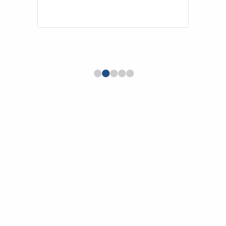
•
•
•
•
•